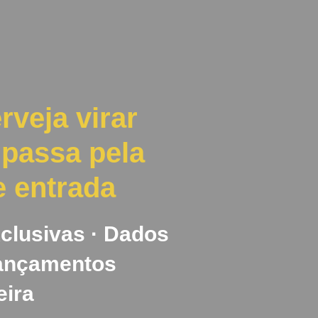
rveja virar
 passa pela
e entrada
clusivas · Dados
Lançamentos
eira