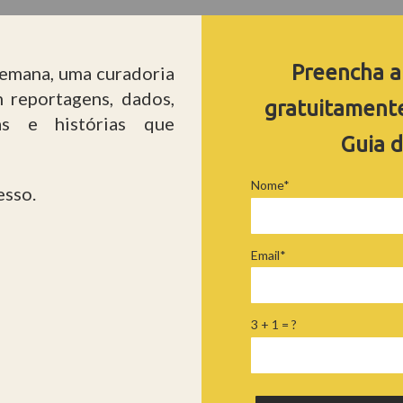
Preencha a
semana, uma curadoria
 reportagens, dados,
gratuitamente
ias e histórias que
Guia d
Nome*
esso.
Email*
3 + 1 = ?